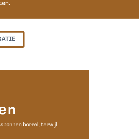
ten.
CATIE
hen
tspannen borrel, terwijl