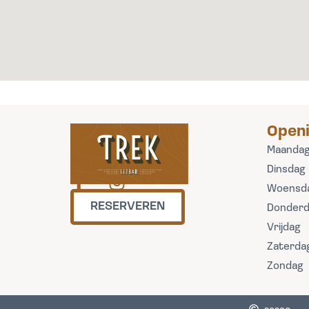
Openi
Maanda
Dinsdag
F
I
Woensd
a
n
RESERVEREN
Donderd
c
s
Vrijdag
e
t
Zaterda
b
a
Zondag
o
g
o
r