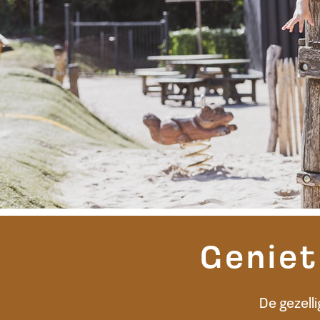
Geniet
De gezell